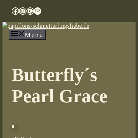
Facebook
Instagram
WhatsApp
E-Mail
Zum
Inhalt
springen
Menü
Butterfly´s
Pearl Grace